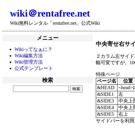
wiki＠rentafree.net
Wiki無料レンタル「rentafree.net」公式Wiki
メニュー
中央寄せ右サ
Wikiってなぁに？
Wiki編集方法
２カラム左サイド
Wiki管理方法
幅可変ですが、10
公式テンプレート
特殊ページ
検索
ページ名
位置
&HEAD
<head>
&SIDE1
左
&SIDE3
中央上
&SIDE4
中央上
&SIDE5
右上
サイドバーを利用